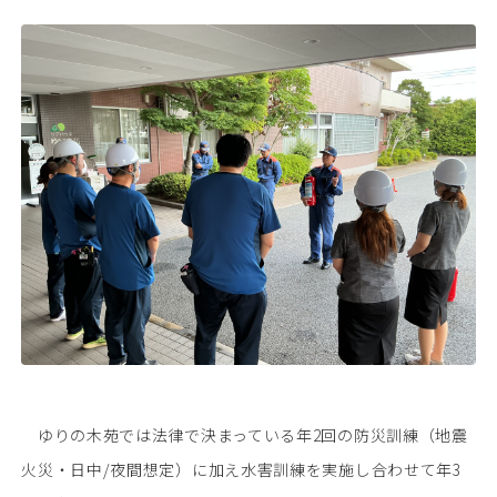
05
採用情報
♯
06
ゆりの木苑について
♯
お問い合わせ
ゆりの木苑では法律で決まっている年2回の防災訓練（地震
火災・日中/夜間想定）に加え水害訓練を実施し合わせて年3