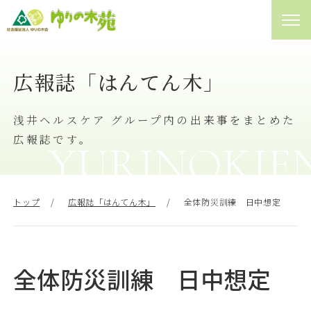
01
特別養護老人ホーム
広報誌「はんてん木」
♯
浅井ヘルスケア グループ内の出来事をまとめた
02
グループホーム
♯
広報誌です。
YURINOKIE
03
ケアハウス
♯
トップ
広報誌「はんてん木」
全体防災訓練 日中想定
04
デイサービス
♯
全体防災訓練 日中想定