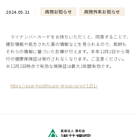
05
採用情報
♯
病院お知らせ
病院外来お知らせ
2024.05.21
06
浅井病院について
♯
マイナンバーカードをお持ちいただくと、同意することで、
健診情報や処方された薬の情報などを見られるので、医師も
それらの情報に基づいた診療が行えます。本年12月2日から現
行の健康保険証は発行されなくなります。ご注意ください。
※12月2日時点で有効な保険証は最大1年間有効です。
地域連携
お問い合わせ
アクセス
https://asai-healthcare-group.jp/pr/1251/