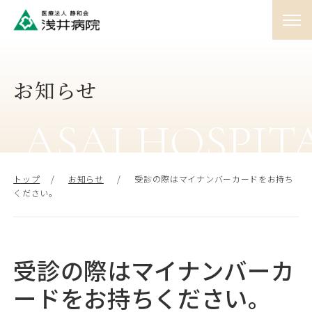
01
外来
♯
お知らせ
ASAI HOSPIT
02
入院
♯
トップ
お知らせ
受診の際はマイナンバーカードをお持ち
ください。
03
訪問
♯
受診の際はマイナンバーカ
04
人間ドック
♯
ードをお持ちください。