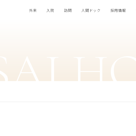
外来
入院
訪問
人間ドック
採用情報
SAI H