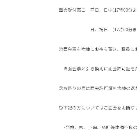
面会受付窓口 平日、日中(17時00分まで
日、祝日 (17時00分まで)
②面会票を病棟にお持ち頂き、職員に
※面会票と引き換えに面会許可証を
③お帰りの際は面会許可証を病棟の返
◎下記の方についてはご面会をお断り
･発熱、咳、下痢、嘔吐等体調不良