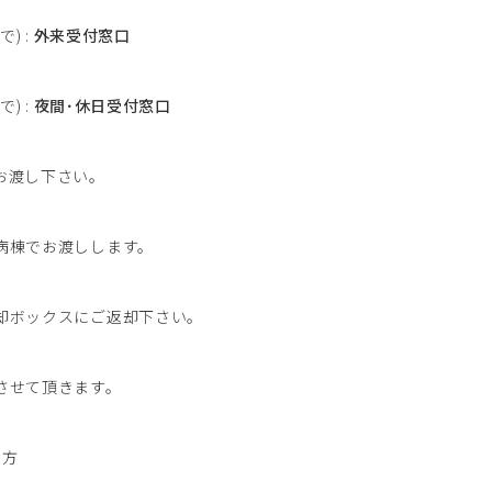
) :
外来受付窓口
 :
夜間･休日受付窓口
お渡し下さい。
病棟でお渡しします。
却ボックスにご返却下さい。
させて頂きます。
の方