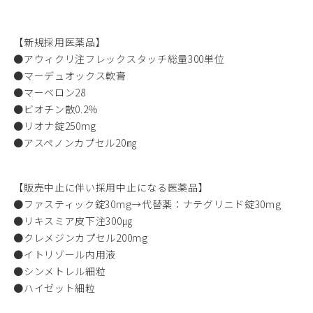
05
採用情報
♯
【新規採用医薬品】
●アウィクリ注フレックスタッチ総量300単位
●マーデュオックス軟膏
06
浅井病院について
♯
●マーベロン28
●ビオチン散0.2％
●リオナ錠250mg
●アスペノンカプセル20㎎
地域連携
お問い合わせ
アクセス
【販売中止に伴い採用中止になる医薬品】
●ファスティック錠30mg→代替薬：ナテグリニド錠30mg
●リキスミア皮下注300㎍
●クレメジンカプセル200mg
●イトリゾール内用液
●シンメトレル細粒
●ハイゼット細粒