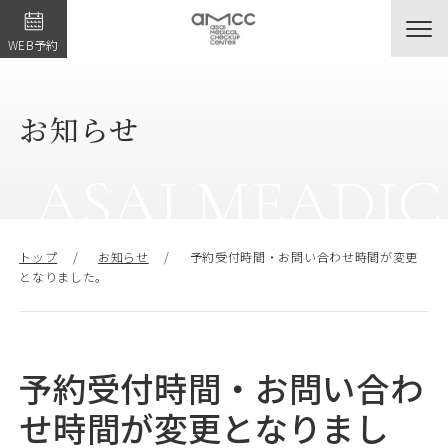
WEB予約
01
人間ドックのご案内
♯
お知らせ
ASAI MEADIC
02
各種健診のご案内
♯
トップ
お知らせ
予約受付時間・お問い合わせ時間が変更
となりました。
03
人間ドック・各種健診を受ける方へ
♯
予約受付時間・お問い合わ
04
受診後の方へ
♯
せ時間が変更となりまし