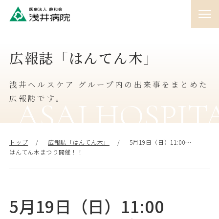
01
広報誌「はんてん木」
外来
♯
浅井ヘルスケア グループ内の出来事をまとめた
02
入院
広報誌です。
♯
ASAI HOSPIT
03
訪問
トップ
広報誌「はんてん木」
5月19日（日）11:00～
♯
はんてん木まつり開催！！
04
人間ドック
♯
5月19日（日）11:00