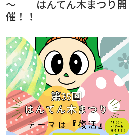
～ はんてん木まつり開
05
採用情報
♯
催！！
06
浅井病院について
♯
地域連携
お問い合わせ
アクセス