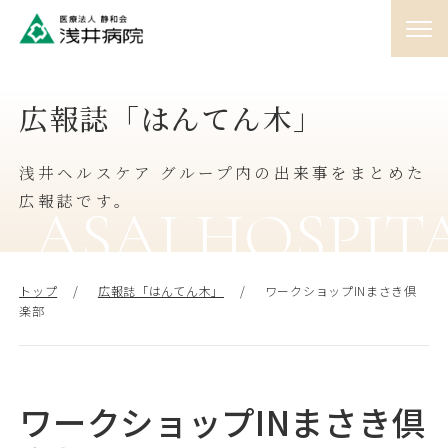
01
広報誌「はんてん木」
外来
♯
浅井ヘルスケア グループ内の出来事をまとめた
02
入院
広報誌です。
♯
ASAI HOSPIT
03
訪問
トップ
広報誌「はんてん木」
ワークショップINまさき倶
♯
楽部
04
人間ドック
♯
ワークショップINまさき倶