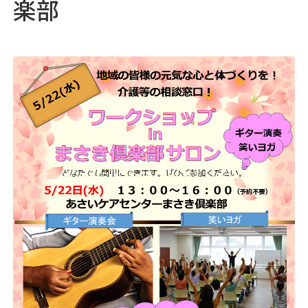
楽部
05
採用情報
♯
06
浅井病院について
♯
地域連携
お問い合わせ
アクセス