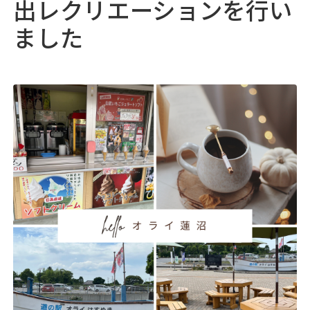
出レクリエーションを行い
05
採用情報
♯
ました
06
浅井病院について
♯
地域連携
お問い合わせ
アクセス