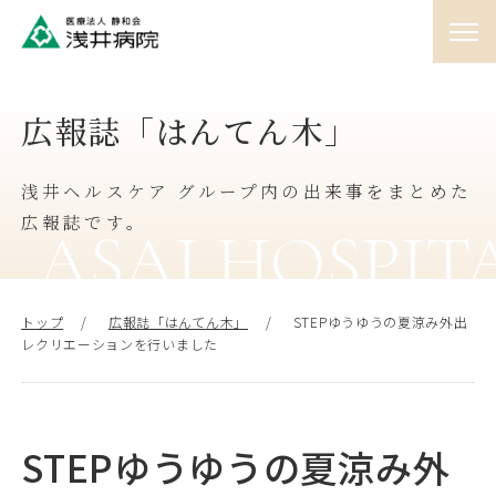
01
広報誌「はんてん木」
外来
♯
浅井ヘルスケア グループ内の出来事をまとめた
02
入院
広報誌です。
♯
ASAI HOSPIT
03
訪問
トップ
広報誌「はんてん木」
STEPゆうゆうの夏涼み外出
♯
レクリエーションを行いました
04
人間ドック
♯
STEPゆうゆうの夏涼み外