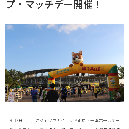
プ・マッチデー開催！
05
採用情報
♯
06
浅井病院について
♯
地域連携
お問い合わせ
アクセス
9月7日（土）にジェフユナイテッド市原・千葉ホームゲー