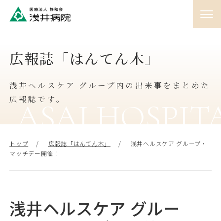
01
広報誌「はんてん木」
外来
♯
浅井ヘルスケア グループ内の出来事をまとめた
02
入院
広報誌です。
♯
ASAI HOSPIT
03
訪問
トップ
広報誌「はんてん木」
浅井ヘルスケア グループ・
♯
マッチデー開催！
04
人間ドック
♯
浅井ヘルスケア グルー