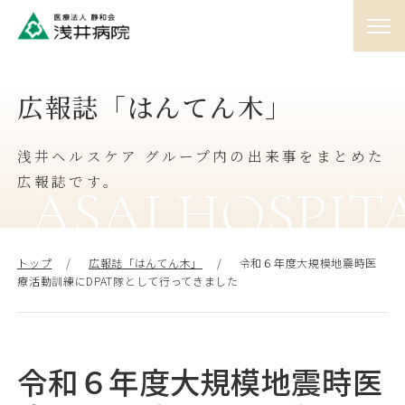
01
広報誌「はんてん木」
外来
♯
浅井ヘルスケア グループ内の出来事をまとめた
02
入院
広報誌です。
♯
ASAI HOSPIT
03
訪問
トップ
広報誌「はんてん木」
令和６年度大規模地震時医
♯
療活動訓練にDPAT隊として行ってきました
04
人間ドック
♯
令和６年度大規模地震時医