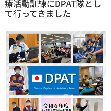
療活動訓練にDPAT隊とし
05
採用情報
♯
て行ってきました
06
浅井病院について
♯
地域連携
お問い合わせ
アクセス