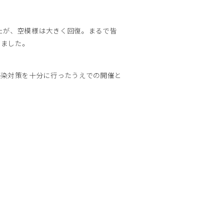
たが、空模様は大きく回復。まるで皆
きました。
、感染対策を十分に行ったうえでの開催と