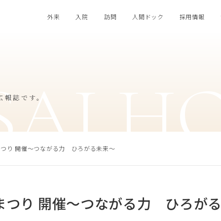
外来
入院
訪問
人間ドック
採用情報
SAI H
広報誌です。
木まつり 開催～つながる力 ひろがる未来～
木まつり 開催～つながる力 ひろが