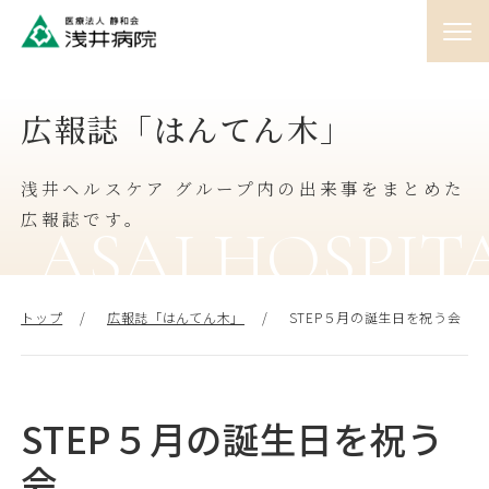
01
広報誌「はんてん木」
外来
♯
浅井ヘルスケア グループ内の出来事をまとめた
02
入院
広報誌です。
♯
ASAI HOSPIT
03
訪問
トップ
広報誌「はんてん木」
STEP５月の誕生日を祝う会
♯
04
人間ドック
♯
STEP５月の誕生日を祝う
会