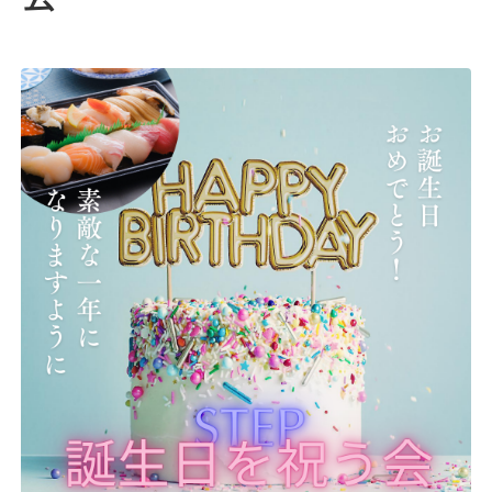
05
採用情報
♯
06
浅井病院について
♯
地域連携
お問い合わせ
アクセス