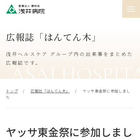
01
広報誌「はんてん木」
外来
♯
浅井ヘルスケア グループ内の出来事をまとめた
02
入院
広報誌です。
♯
ASAI HOSPIT
03
訪問
トップ
広報誌「はんてん木」
ヤッサ東金祭に参加しまし
♯
た
04
人間ドック
♯
ヤッサ東金祭に参加しまし