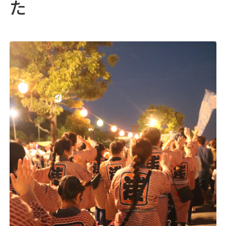
た
05
採用情報
♯
06
浅井病院について
♯
地域連携
お問い合わせ
アクセス