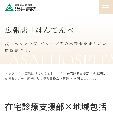
01
広報誌「はんてん木」
外来
♯
浅井ヘルスケア グループ内の出来事をまとめた
02
入院
広報誌です。
♯
ASAI HOSPIT
03
訪問
トップ
広報誌「はんてん木」
在宅診療支援部×地域包括
♯
支援センター 連携力Ｕｐ情報交換会（第2弾）を開催しました
04
人間ドック
♯
在宅診療支援部×地域包括