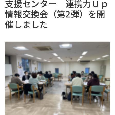
支援センター 連携力Ｕｐ
05
採用情報
♯
情報交換会（第2弾）を開
催しました
06
浅井病院について
♯
地域連携
お問い合わせ
アクセス