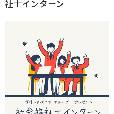
祉士インターン
05
採用情報
♯
06
浅井病院について
♯
地域連携
お問い合わせ
アクセス