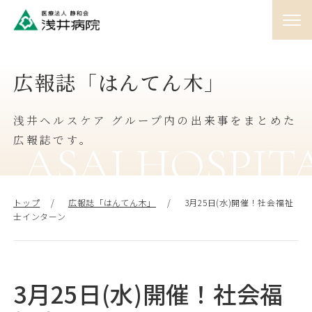
01
広報誌「はんてん木」
外来
♯
浅井ヘルスケア グループ内の出来事をまとめた
02
入院
広報誌です。
♯
ASAI HOSPIT
03
訪問
トップ
広報誌「はんてん木」
3月25日(水)開催！社会福祉
♯
士インターン
04
人間ドック
♯
3月25日(水)開催！社会福