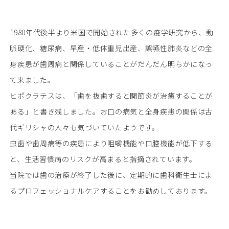
1980年代後半より米国で開始された多くの疫学研究から、動
脈硬化、糖尿病、早産・低体重児出産、誤嚥性肺炎などの全
身疾患が歯周病と関係していることがだんだん明らかになっ
て来ました。
ヒポクラテスは、「歯を抜歯すると関節炎が治癒することが
ある」と書き残しました。お口の病気と全身疾患の関係は古
代ギリシャの人々も気づいていたようです。
虫歯や歯周病等の疾患により咀嚼機能や口腔機能が低下する
と、生活習慣病のリスクが高まると指摘されています。
当院では歯の治療が終了した後に、定期的に歯科衛生士によ
るプロフェッショナルケアすることをお勧めしております。