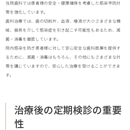
当院歯科では患者様の安全・健康確保を考慮した感染予防対
05
アクセス
♯
策を強化しています。
歯科治療では、歯の切削片、血液、唾液が大小さまざまな機
械、器具を介して感染症を引き起こす可能性もあるため、滅
菌・消毒を徹底しています。
院内感染を防ぎ患者様に対して安心安全な歯科医療を提供す
0475-58-5000
るために、滅菌・消毒はもちろん、その他にもさまざまな対
策を講じていますので、安心した治療を受けることができま
す。
治療後の定期検診の重要
性