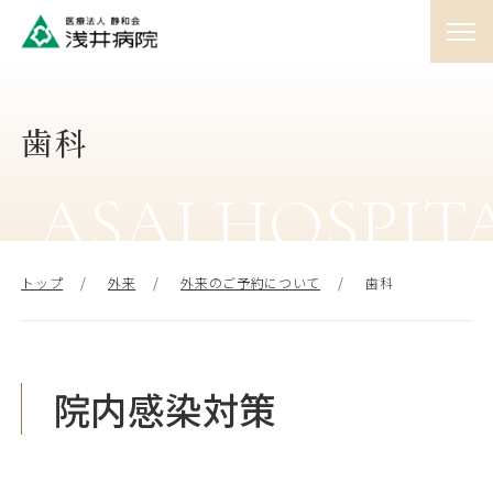
01
外来のご案内
♯
歯科
ASAI HOSPIT
02
医師紹介
♯
トップ
外来
外来のご予約について
歯科
03
施設案内
♯
院内感染対策
04
診療受付時間
♯