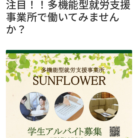
注目！！多機能型就労支援
05
採用情報
♯
事業所で働いてみません
か？
06
浅井病院について
♯
地域連携
お問い合わせ
アクセス