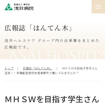
01
広報誌「はんてん木」
外来
♯
浅井ヘルスケア グループ内の出来事をまとめた
02
入院
広報誌です。
♯
ASAI HOSPIT
03
訪問
トップ
広報誌「はんてん木」
ＭＨＳＷを目指す学生さん
♯
注目！！多機能型就労支援事業所で働いてみませんか？
04
人間ドック
♯
ＭＨＳＷを目指す学生さん