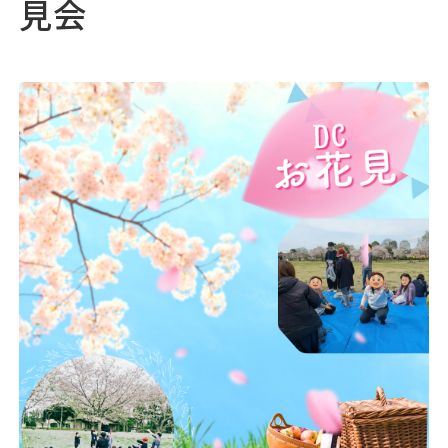
見会
05
採用情報
♯
06
浅井病院について
♯
地域連携
お問い合わせ
アクセス