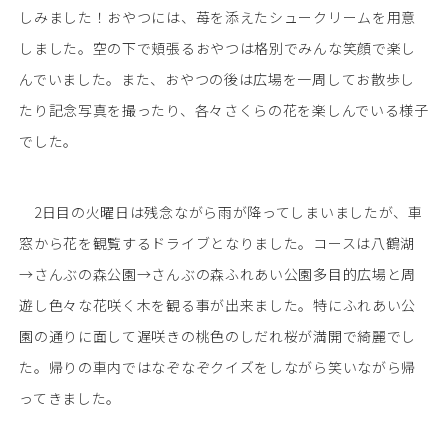
しみました！おやつには、苺を添えたシュークリームを用意
しました。空の下で頬張るおやつは格別でみんな笑顔で楽し
んでいました。また、おやつの後は広場を一周してお散歩し
たり記念写真を撮ったり、各々さくらの花を楽しんでいる様子
でした。
2日目の火曜日は残念ながら雨が降ってしまいましたが、車
窓から花を観覧するドライブとなりました。コースは八鶴湖
→さんぶの森公園→さんぶの森ふれあい公園多目的広場と周
遊し色々な花咲く木を観る事が出来ました。特にふれあい公
園の通りに面して遅咲きの桃色のしだれ桜が満開で綺麗でし
た。帰りの車内ではなぞなぞクイズをしながら笑いながら帰
ってきました。