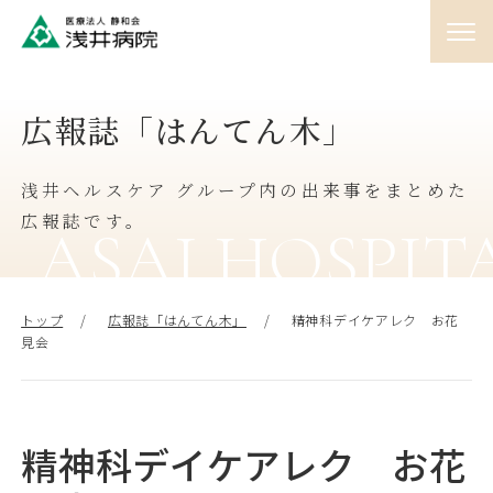
01
広報誌「はんてん木」
外来
♯
浅井ヘルスケア グループ内の出来事をまとめた
02
入院
広報誌です。
♯
ASAI HOSPIT
03
訪問
トップ
広報誌「はんてん木」
精神科デイケアレク お花
♯
見会
04
人間ドック
♯
精神科デイケアレク お花